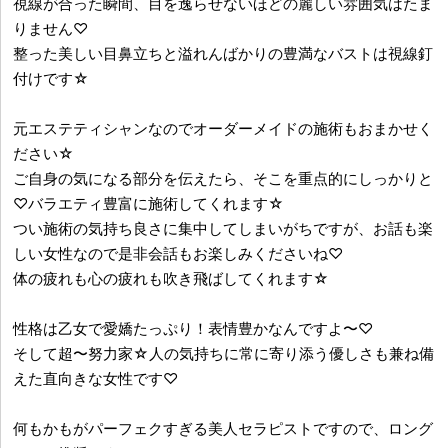
視線が合った瞬間、目を逸らせないほどの麗しい雰囲気はたま
りません♡
整った美しい目鼻立ちと溢れんばかりの豊満なバストは視線釘
付けです☆
元エステティシャンなのでオーダーメイドの施術もおまかせく
ださい☆
ご自身の気になる部分を伝えたら、そこを重点的にしっかりと
♡バラエティ豊富に施術してくれます☆
つい施術の気持ち良さに集中してしまいがちですが、お話も楽
しい女性なので是非会話もお楽しみくださいね♡
体の疲れも心の疲れも吹き飛ばしてくれます☆
性格は乙女で愛嬌たっぷり！表情豊かなんですよ〜♡
そして超〜努力家☆人の気持ちに常に寄り添う優しさも兼ね備
えた直向きな女性です♡
何もかもがパーフェクすぎる美人セラピストですので、ロング