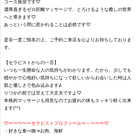
コース推奨です♡
濃厚過ぎるゼロ距離マッサージで、とろけるような癒しの世界
へと導きます♡
あっという間に惹かれることは必然です♡
是非一度ご指名の上、ご予約ご来店を心よりお待ちしておりま
す。
【セラピストからの一言】
いつも一生懸命な人の気持ちがわかります。だから、少しでも
穏やかで心地好い気持ちになって欲しいからお会いした時は人
肌と優しさで包み込みます♪
りつかの前では甘えて大丈夫ですよ♡
本格的マッサージも得意なのでお疲れの体もスッキリ軽く出来
ます(^^)
♡〜〜〜〜〜セラピストプロフィール〜～〜〜〜♡
・好きな食べ物→お肉、海鮮