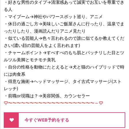
・好きな男性のタイプ→清潔感あって誠実でお互いを尊重でき
る人
・マイブーム→神社やパワースポット巡り、アニメ
・休日の過ごし方→美味しいご飯屋さんに行ったり、温泉でま
ったりしたり、漫画読んだりアニメ見たり
・似ている芸能人→色々言われるので誰に似てるか教えてくだ
さい(濃い顔の芸能人をよく言われます)
・チャームポイント→すべすべのもち肌とパッチリした目とツ
ルツル美脚とモチモチ美乳
・自分の性格を動物にたとえると→犬と猫のハイブリッドで時
には肉食系
・得意な施術→ヘッドマッサージ、タイ古式マッサージ(スト
レッチ)
・前職or現職は？→美容関係、カウンセラー
♡〜〜〜〜〜〜〜〜〜〜〜〜〜〜〜〜〜〜〜〜～♡
今すぐWEB予約をする